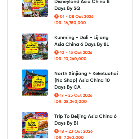
Disneyland Asia China 8
Days By SQ
01 - 08 Oct 2026
IDR. 16,750,000
Kunming - Dali - Lijiang
Asia China 6 Days By 8L
10 - 15 Oct 2026
IDR. 10,240,000
North Xinjiang + Keketuohai
{No Shop} Asia China 10
Days By CA
17 - 25 Oct 2026
IDR. 28,240,000
Trip To Beijing Asia China 6
Days By BI
18 - 23 Oct 2026
IDR. 7,240,000