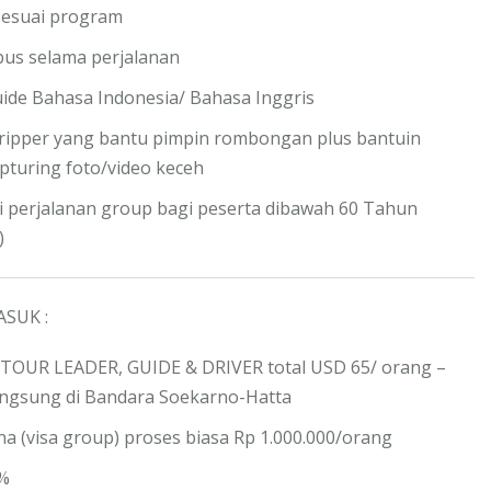
esuai program
 bus selama perjalanan
uide Bahasa Indonesia/ Bahasa Inggris
ripper yang bantu pimpin rombongan plus bantuin
pturing foto/video keceh
i perjalanan group bagi peserta dibawah 60 Tahun
)
ASUK :
 TOUR LEADER, GUIDE & DRIVER total USD 65/ orang –
angsung di Bandara Soekarno-Hatta
na
(visa group) proses biasa Rp 1.000.000/orang
1%