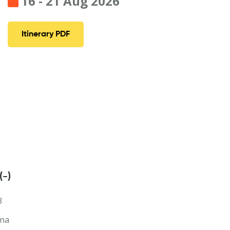
16 - 21 Aug 2026
Itinerary PDF
(-)
3
ina