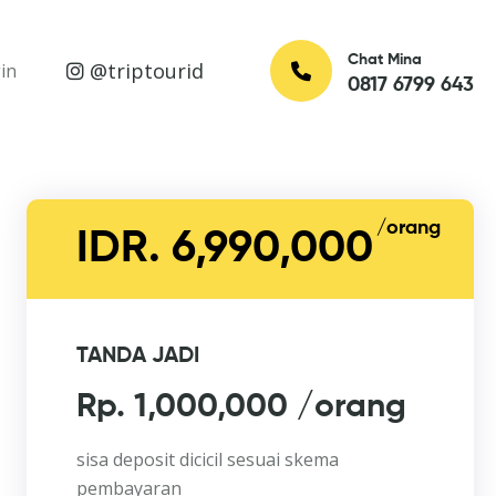
Chat Mina
@triptourid
in
0817 6799 643
/orang
IDR. 6,990,000
TANDA JADI
Rp. 1,000,000 /orang
sisa deposit dicicil sesuai skema
pembayaran