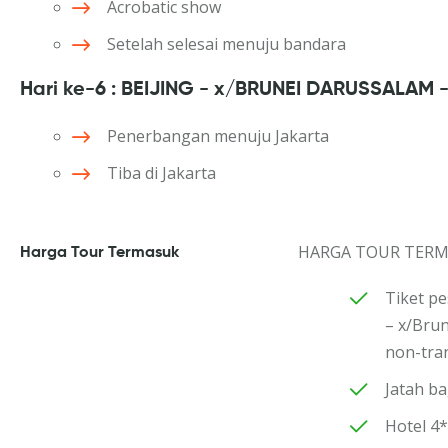
Acrobatic show
Setelah selesai menuju bandara
Hari ke-6 : BEIJING - x/BRUNEI DARUSSALAM 
Penerbangan menuju Jakarta
Tiba di Jakarta
HARGA TOUR TERM
Harga Tour Termasuk
Tiket p
– x/Brun
non-tran
Jatah b
Hotel 4